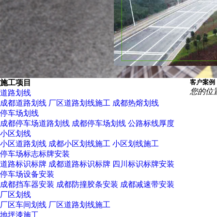
施工项目
客户案例
您的位
道路划线
成都道路划线
厂区道路划线施工
成都热熔划线
停车场划线
成都停车场道路划线
成都停车场划线
公路标线厚度
小区划线
小区道路划线
成都小区划线施工
小区划线施工
停车场标志标牌安装
道路标识标牌
成都道路标识标牌
四川标识标牌安装
停车场设备安装
成都挡车器安装
成都防撞胶条安装
成都减速带安装
厂区划线
厂区车间划线
厂区道路划线施工
地坪漆施工